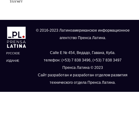
Тпл/мгт
© 2016-2023 Латиноамериканское информационное
агентство Пренса Латина.
Calle E № 454, Ведадо, Гавана, Куба.
РУССКОЕ
телефон: (+53) 7 838 3496, (+53) 7 838 3497
ИЗДАНИЕ
Пренса Латина © 2023
Сайт разработан и разработан отделом развития
технического отдела Пренса Латина.