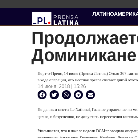
ЛАТИНОАМЕРИК
Продолжаетс
Доминикане
Порт-о-Пренс, 14 июня (Пренса Латина) Около 367 гаит
в ходе операции, что местная пресса считает дикой охото
14 июня, 2018 | 15:26
По данным газеты Le National, Главное управление по 
целью, и безуспешно, не допустить пересечения гаитяна
Указывается, что в начале недели
DGM
проводило операци
провинциях Альтамира, Гуананико, Изабелла, Луперон, Со