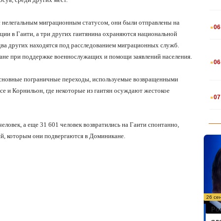
.
 с нелегальным миграционным статусом, они были отправлены на
06
ции в Гаити, а три других гаитянина охраняются национальной
два других находятся под расследованием миграционных служб.
.
ране при поддержке военнослужащих и помощи заявлений населения.
06
основные пограничные переходы, используемые возвращенными
.
е и Корнильон, где некоторые из гаитян осуждают жестокое
07
еловек, а еще 31 601 человек возвратились на Гаити спонтанно,
ий, которым они подвергаются в Доминикане.
26 се
Ро