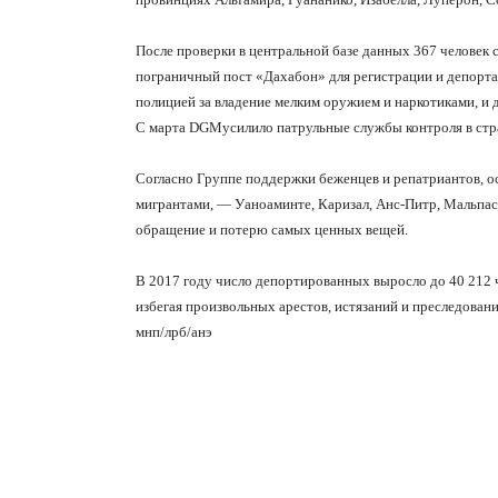
После проверки в центральной базе данных 367 человек
пограничный пост «Дахабон» для регистрации и депорта
полицией за владение мелким оружием и наркотиками,
и 
С марта
DGM
усилило патрульные службы контроля в ст
Согласно Группе поддержки беженцев и репатриантов, 
мигрантами, — Уаноаминте, Каризал, Анс-Питр, Мальпасс
обращение и потерю самых ценных вещей.
В 2017 году число депортированных выросло до 40 212 ч
избегая произвольных арестов, истязаний и преследован
мнп/лрб/анэ