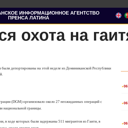
АНСКОЕ ИНФОРМАЦИОННОЕ АГЕНТСТВО
ПРЕНСА ЛАТИНА
я охота на гаит
ян были депортированы на этой неделе из Доминиканской Республики
й.
.
06
.
миграции (DGM) организовало около 27 неожиданных операций с
06
ми национальной границы.
.
и, в ходе которых были задержаны 511 мигрантов из Гаити, в
06
суа, среди других мест.