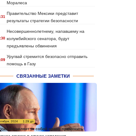
Моралеса
Правительство Мексики представит
:31
результаты стратегии безопасности
Несовершеннолетнему, напавшему на
:30
колумбийского сенатора, будут
предъявлены обвинения
Уругвай стремится безопасно отправить
:09
помощь в Газу
СВЯЗАННЫЕ ЗАМЕТКИ
нтября, 2024
1:29 дп
ссия оставляет за собой право применить