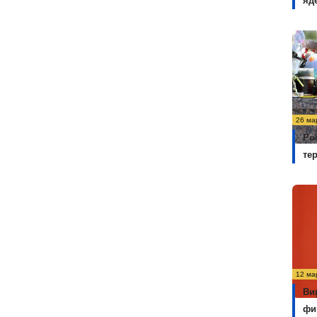
яд
26 ма
Ро
те
12 ма
Ви
фи