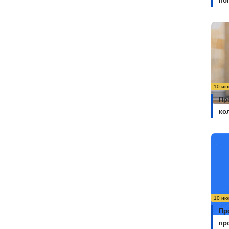
по
10 ию
Пр
ко
10 ию
Пр
пр