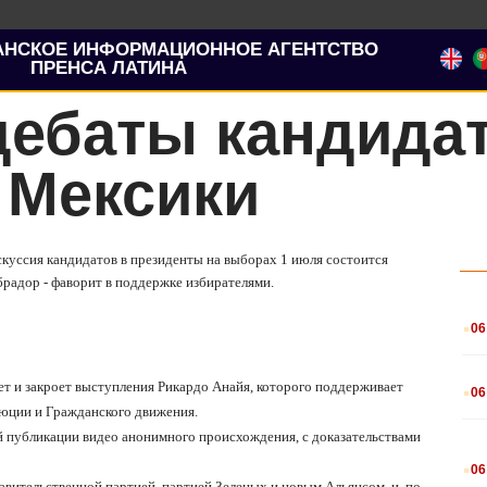
АНСКОЕ ИНФОРМАЦИОННОЕ АГЕНТСТВО
ПРЕНСА ЛАТИНА
дебаты кандидат
 Мексики
скуссия кандидатов в президенты на выборах 1 июля состоится
радор - фаворит в поддержке избирателями.
.
06
.
оет и закроет выступления Рикардо Анайя, которого поддерживает
06
люции и Гражданского движения.
й публикации видео анонимного происхождения, с доказательствами
.
06
ительственной партией, партией Зеленых и новым Альянсом, и, по