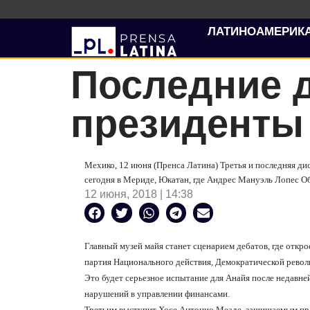
ЛАТИНОАМЕРИК
Последние 
президенты
Мехико, 12 июня (Пренса Латина) Третья и последняя ди
сегодня в Мериде, Юкатан, где Андрес Мануэль Лопес Об
12 июня, 2018 | 14:38
Главный музей майя станет сценарием дебатов, где откр
партия Национального действия, Демократической рево
Это будет серьезное испытание для Анайя после недавне
нарушений в управлении финансами.
Третьим выступит Хосе Антонио Меаде, защищаемым прав