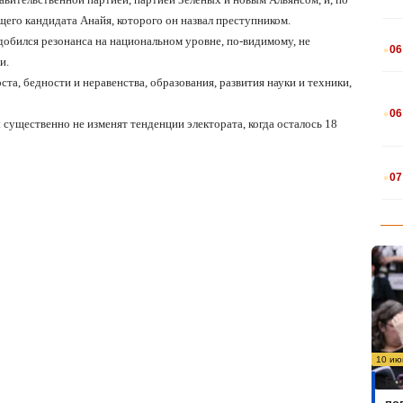
его кандидата Анайя, которого он назвал преступником.
.
добился резонанса на национальном уровне, по-видимому, не
06
и.
а, бедности и неравенства, образования, развития науки и техники,
.
06
 существенно не изменят тенденции электората, когда осталось 18
.
07
10 ию
Бо