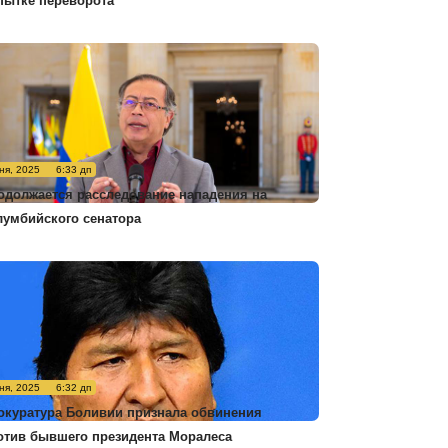
пытке переворота
ня, 2025
6:33 дп
одолжается расследование нападения на
лумбийского сенатора
ня, 2025
6:32 дп
окуратура Боливии признала обвинения
отив бывшего президента Моралеса