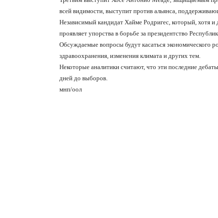
всей видимости, выступит против альянса, поддерживающ
Независимый кандидат Хайме Родригес, который, хотя и 
проявляет упорства в борьбе за президентство Республик
Обсуждаемые вопросы будут касаться экономического рост
здравоохранения, изменения климата и других тем.
Некоторые аналитики считают, что эти последние дебаты
дней до выборов.
мнп/оол