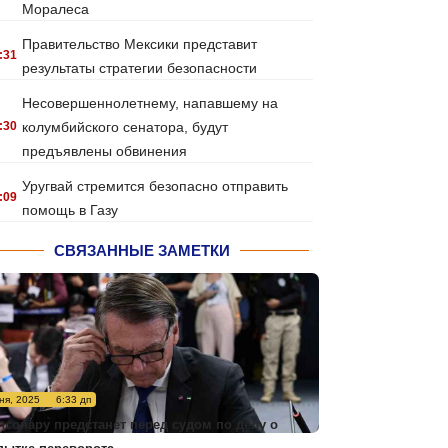
Моралеса
Правительство Мексики представит
:31
результаты стратегии безопасности
Несовершеннолетнему, напавшему на
:30
колумбийского сенатора, будут
предъявлены обвинения
Уругвай стремится безопасно отправить
:09
помощь в Газу
СВЯЗАННЫЕ ЗАМЕТКИ
ня, 2025
6:33 дп
лсонару предстанет перед судом по делу о