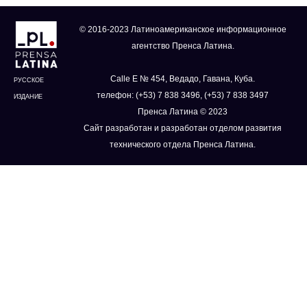
© 2016-2023 Латиноамериканское информационное
агентство Пренса Латина.
Calle E № 454, Ведадо, Гавана, Куба.
РУССКОЕ
телефон: (+53) 7 838 3496, (+53) 7 838 3497
ИЗДАНИЕ
Пренса Латина © 2023
Сайт разработан и разработан отделом развития
технического отдела Пренса Латина.