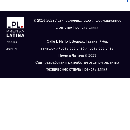
© 2016-2023 Латиноамериканское информационное
агентство Пренса Латина.
Calle E № 454, Ведадо, Гавана, Куба.
РУССКОЕ
телефон: (+53) 7 838 3496, (+53) 7 838 3497
ИЗДАНИЕ
Пренса Латина © 2023
Сайт разработан и разработан отделом развития
технического отдела Пренса Латина.