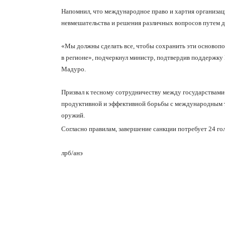
Напомнил, что международное право и хартия организа
невмешательства и решения различных вопросов путем д
«Мы должны сделать все, чтобы сохранить эти осново
в регионе», подчеркнул министр, подтвердив поддержку
Мадуро.
Призвал к тесному сотрудничеству между государствами-
продуктивной и эффективной борьбы с международным т
оружий.
Согласно правилам, завершение санкции потребует 24 го
лрб/анэ