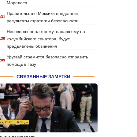
Моралеса
Правительство Мексики представит
:31
результаты стратегии безопасности
Несовершеннолетнему, напавшему на
:30
колумбийского сенатора, будут
предъявлены обвинения
Уругвай стремится безопасно отправить
:09
помощь в Газу
СВЯЗАННЫЕ ЗАМЕТКИ
ня, 2025
6:33 дп
лсонару предстанет перед судом по делу о