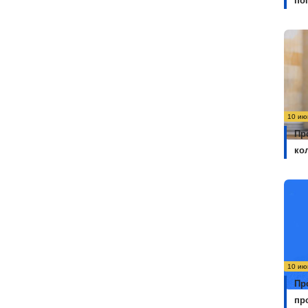
по
10 ию
Пр
ко
10 ию
Пр
пр