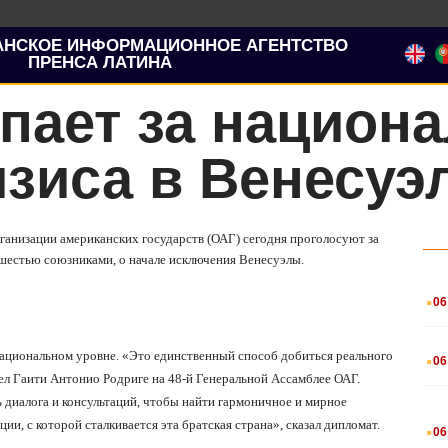
АНСКОЕ ИНФОРМАЦИОННОЕ АГЕНТСТВО
ПРЕНСА ЛАТИНА
пает за национ
зиса в Венесуэ
ганизации американских государств (ОАГ) сегодня проголосуют за
естью союзниками, о начале исключения Венесуэлы.
.
06
.
национальном уровне.
«Это единственный способ добиться реального
06
ел Гаити Антонио Родриге на 48-й Генеральной Ассамблее ОАГ.
 диалога и консультаций, чтобы найти гармоничное и мирное
.
и, с которой сталкивается эта братская страна», сказал дипломат.
06