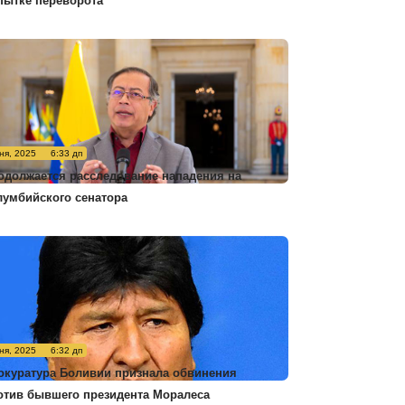
пытке переворота
ня, 2025
6:33 дп
одолжается расследование нападения на
лумбийского сенатора
ня, 2025
6:32 дп
окуратура Боливии признала обвинения
отив бывшего президента Моралеса