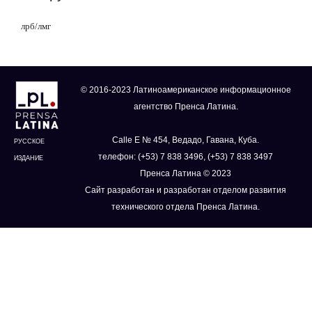
лрб/лмг
© 2016-2023 Латиноамериканское информационное
агентство Пренса Латина.
Calle E № 454, Ведадо, Гавана, Куба.
РУССКОЕ
телефон: (+53) 7 838 3496, (+53) 7 838 3497
ИЗДАНИЕ
Пренса Латина © 2023
Сайт разработан и разработан отделом развития
технического отдела Пренса Латина.