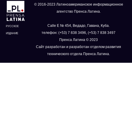
© 2016-2023 Латиноамериканское информационное
агентство Пренса Латина.
Calle E № 454, Ведадо, Гавана, Куба.
РУССКОЕ
телефон: (+53) 7 838 3496, (+53) 7 838 3497
ИЗДАНИЕ
Пренса Латина © 2023
Сайт разработан и разработан отделом развития
технического отдела Пренса Латина.