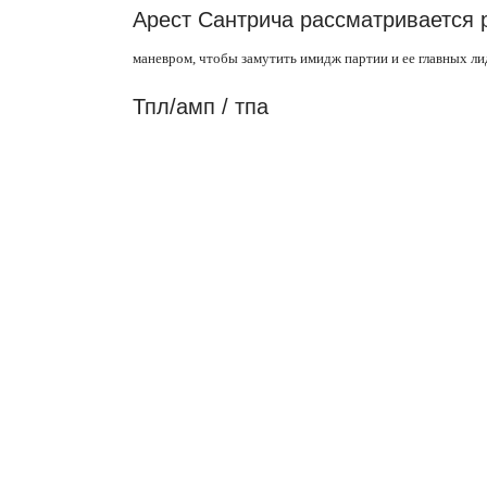
Арест Сантрича рассматривается
маневром, чтобы замутить имидж партии и ее главных ли
Тпл/амп / тпа