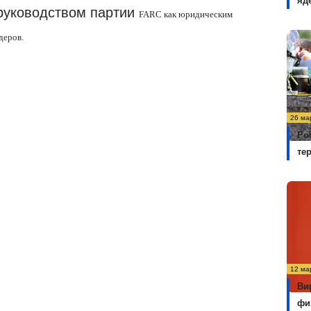
яд
 руководством партии
FARC
как юридическим
деров.
26 ма
Ро
те
12 ма
Ви
фи