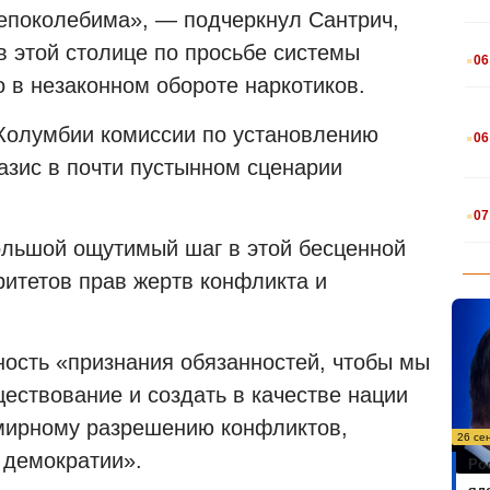
епоколебима», — подчеркнул Сантрич,
.
в этой столице по просьбе системы
06
в незаконном обороте наркотиков.
.
Колумбии комиссии по установлению
06
оазис в почти пустынном сценарии
.
07
ольшой ощутимый шаг в этой бесценной
итетов прав жертв конфликта и
ность «признания обязанностей, чтобы мы
ествование и создать в качестве нации
 мирному разрешению конфликтов,
26 се
 демократии».
Ро