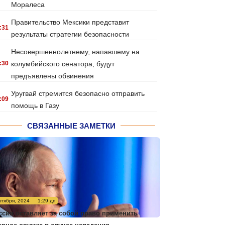
Моралеса
Правительство Мексики представит
:31
результаты стратегии безопасности
Несовершеннолетнему, напавшему на
:30
колумбийского сенатора, будут
предъявлены обвинения
Уругвай стремится безопасно отправить
:09
помощь в Газу
СВЯЗАННЫЕ ЗАМЕТКИ
нтября, 2024
1:29 дп
ссия оставляет за собой право применить