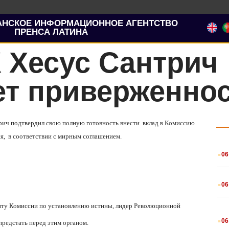
АНСКОЕ ИНФОРМАЦИОННОЕ АГЕНТСТВО
ПРЕНСА ЛАТИНА
 Хесус Сантрич
т приверженнос
ич подтвердил свою полную готовность внести вклад в Комиссию
я, в соответствии с мирным соглашением.
.
06
.
06
енту Комиссии по установлению истины, лидер Революционной
.
06
 предстать перед этим органом.