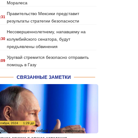
Моралеса
Правительство Мексики представит
:31
результаты стратегии безопасности
Несовершеннолетнему, напавшему на
:30
колумбийского сенатора, будут
предъявлены обвинения
Уругвай стремится безопасно отправить
:09
помощь в Газу
СВЯЗАННЫЕ ЗАМЕТКИ
нтября, 2024
1:29 дп
ссия оставляет за собой право применить