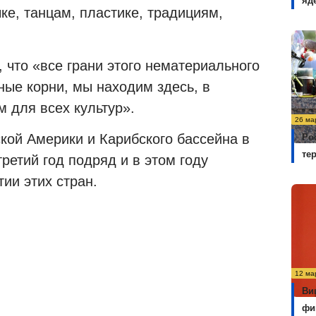
яд
ке, танцам, пластике, традициям,
 что «все грани этого нематериального
ые корни, мы находим здесь, в
 для всех культур».
26 ма
кой Америки и Карибского бассейна в
Ро
те
третий год подряд и в этом году
ии этих стран.
12 ма
Ви
фи