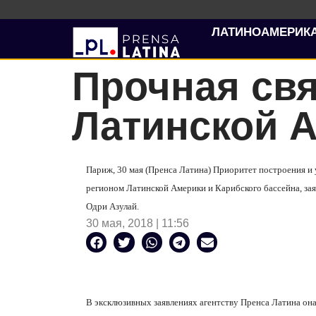
ЛАТИНОАМЕРИК
Прочная св
Латинской 
Париж, 30 мая (Пренса Латина) Приоритет построения 
регионом Латинской Америки и Карибского бассейна, з
Одри Азулай.
30 мая, 2018 | 11:56
В эксклюзивных заявлениях агентству Пренса Латина она