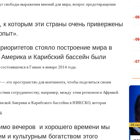
уг свободы выражения мнений для мира, вопрос предотвращения
.
06
, к которым эти страны очень привержены
опыт».
.
06
риоритетов стояло построение мира в
 Америка и Карибский бассейн были
.
07
состоявшемся в Гаване в январе 2014 года.
— это пространство для континента, чтобы поделиться своим
ствия сотрудничеству, например, между этим регионом и Африкой.
тинской Америки и Карибского бассейна в ЮНЕСКО, которая
й.
26 се
мимо вечеров и хорошего времени мы
Ро
м и культурным богатством этого