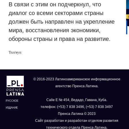
В связи с этим он подчеркнул, что
диалог со всеми секторами страны
должен быть направлен на укрепление
мира, восстановления экономики,
обороны страны и права на развитие.
Тпл/вуп
© 2016-2023 Латиноамериканское информационное
агентство Пренса Латина.
Calle E № 454, Ведадо, Гавана, Куба.
РУССКОЕ
телефон: (+53) 7 838 3496, (+53) 7 838 3497
ИЗДАНИЕ
Пренса Латина © 2023
Сайт разработан и разработан отделом развития
технического отдела Пренса Латина.