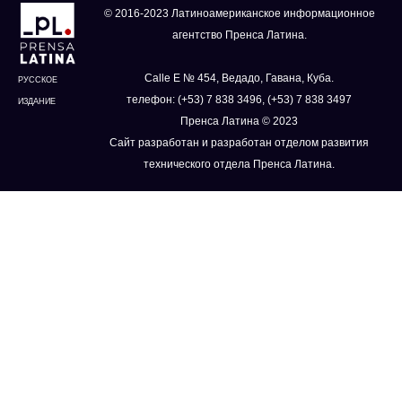
© 2016-2023 Латиноамериканское информационное
агентство Пренса Латина.
Calle E № 454, Ведадо, Гавана, Куба.
РУССКОЕ
телефон: (+53) 7 838 3496, (+53) 7 838 3497
ИЗДАНИЕ
Пренса Латина © 2023
Сайт разработан и разработан отделом развития
технического отдела Пренса Латина.