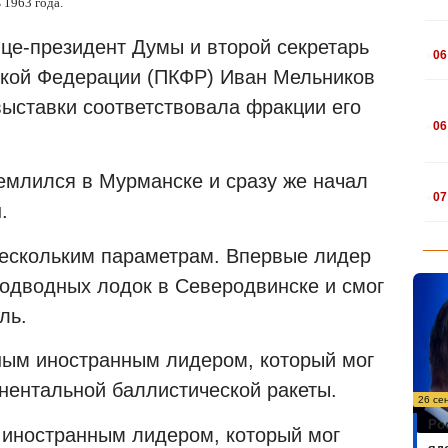
 1963 года.
.
це-президент Думы и второй секретарь
06
ской Федерации (ПКФР) Иван Мельников
выставки соответствовала фракции его
.
06
емлился в Мурманске и сразу же начал
.
07
.
ескольким параметрам. Впервые лидер
подводных лодок в Северодвинске и смог
ль.
ым иностранным лидером, который мог
нентальной баллистической ракеты.
26 се
Ро
 иностранным лидером, который мог