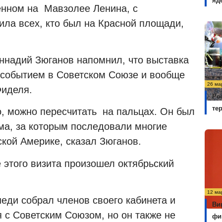
яд
енном на Мавзолее Ленина, с
ила всех, кто был на Красной площади,
ннадий Зюганов напомнил, что выставка
о событием в Советском Союзе и вообще
26 ма
Фиделя.
Ро
те
о, можно пересчитать на пальцах. Он был
ма, за которым последовали многие
ской Америке, сказал Зюганов.
 этого визита произошел октябрьский
12 ма
еди собрал членов своего кабинета и
Ви
я с Советским Союзом, но он также не
фи