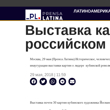
ЛАТИНОАМЕРИК
Выставка ка
российском
Москва, 29 мая (Пренса Латина) Историческое, человече
инаугурации выставки картин о лидере кубинской револ
29 мая, 2018 | 11:59
Выставка почти 30 картин кубинского художника Йосван