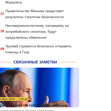
Моралеса
Правительство Мексики представит
:31
результаты стратегии безопасности
Несовершеннолетнему, напавшему на
:30
колумбийского сенатора, будут
предъявлены обвинения
Уругвай стремится безопасно отправить
:09
помощь в Газу
СВЯЗАННЫЕ ЗАМЕТКИ
нтября, 2024
1:29 дп
ссия оставляет за собой право применить