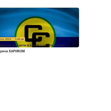
рта, 2024
1:43 дп
идания на Гаити в связи с результатами
тречи КАРИКОМ