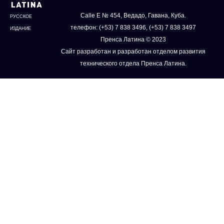
Calle E № 454, Ведадо, Гавана, Куба.
РУССКОЕ
телефон: (+53) 7 838 3496, (+53) 7 838 3497
ИЗДАНИЕ
Пренса Латина © 2023
Сайт разработан и разработан отделом развития
технического отдела Пренса Латина.