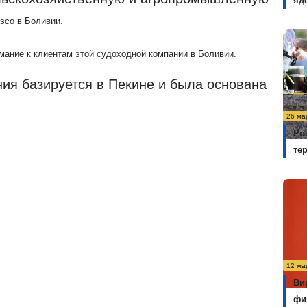
яд
sco
в Боливии.
мание к клиентам этой судоходной компании в Боливии.
ния базируется в Пекине и была основана
26 ма
Ро
те
12 ма
Ви
фи