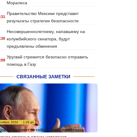
Моралеса
Правительство Мексики представит
:31
результаты стратегии безопасности
Несовершеннолетнему, напавшему на
:30
колумбийского сенатора, будут
предъявлены обвинения
Уругвай стремится безопасно отправить
:09
помощь в Газу
СВЯЗАННЫЕ ЗАМЕТКИ
нтября, 2024
1:29 дп
ссия оставляет за собой право применить