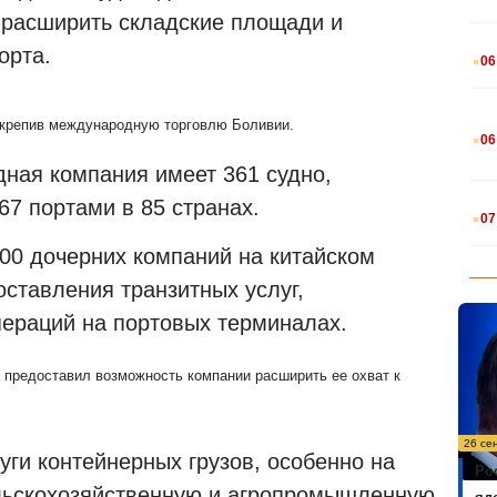
 расширить складские площади и
.
орта.
06
.
 укрепив международную торговлю Боливии.
06
дная компания имеет 361 судно,
.
7 портами в 85 странах.
07
300 дочерних компаний на китайском
ставления транзитных услуг,
пераций на портовых терминалах.
а предоставил возможность компании расширить ее охват к
26 се
луги контейнерных грузов, особенно на
Ро
ельскохозяйственную и агропромышленную