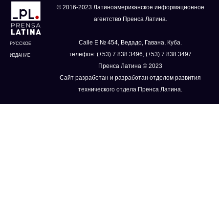
© 2016-2023 Латиноамериканское информационное
агентство Пренса Латина.
Calle E № 454, Ведадо, Гавана, Куба.
РУССКОЕ
телефон: (+53) 7 838 3496, (+53) 7 838 3497
ИЗДАНИЕ
Пренса Латина © 2023
Сайт разработан и разработан отделом развития
технического отдела Пренса Латина.