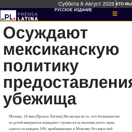
Суббота 8 Август 2026
КТО МЫ
РУССКОЕ ИЗДАНИЕ
Осуждают
мексиканскую
политику
предоставлени
убежища
Мехико, 24 мая (Пренса Латина) Несмотря на то, что большинство
из детей-мигрантов покидают страны из-за насилия, всего лишь
одного из каждых 100, прибывающих в Мексику без взрослой