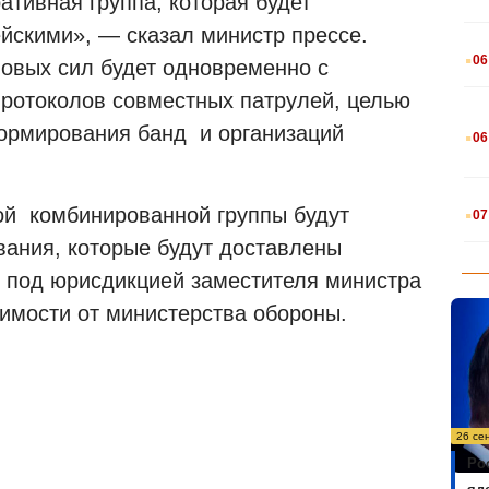
тивная группа, которая будет
йскими», — сказал министр прессе.
.
06
новых сил будет одновременно с
ротоколов совместных патрулей, целью
.
ормирования банд и организаций
06
.
той комбинированной группы будут
07
ания, которые будут доставлены
 под юрисдикцией заместителя министра
симости от министерства обороны.
26 се
Ро