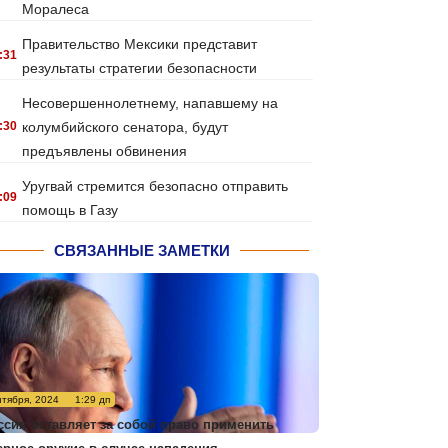
Моралеса
Правительство Мексики представит
:31
результаты стратегии безопасности
Несовершеннолетнему, напавшему на
:30
колумбийского сенатора, будут
предъявлены обвинения
Уругвай стремится безопасно отправить
:09
помощь в Газу
СВЯЗАННЫЕ ЗАМЕТКИ
нтября, 2024
1:29 дп
ссия оставляет за собой право применить