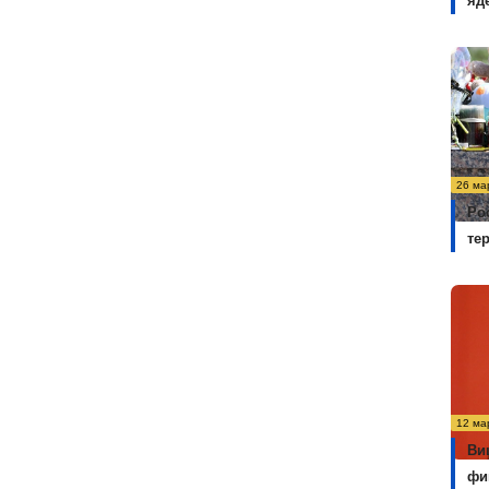
яд
26 ма
Ро
те
12 ма
Ви
фи