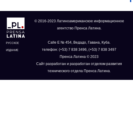
© 2016-2023 Латиноамериканское информационное
агентство Пренса Латина.
Calle E № 454, Ведадо, Гавана, Куба.
РУССКОЕ
телефон: (+53) 7 838 3496, (+53) 7 838 3497
ИЗДАНИЕ
Пренса Латина © 2023
Сайт разработан и разработан отделом развития
технического отдела Пренса Латина.