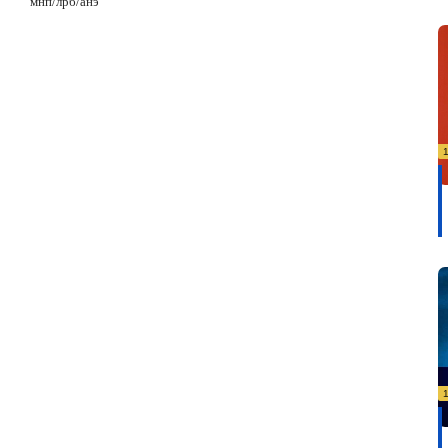
мнп/лрб/анэ