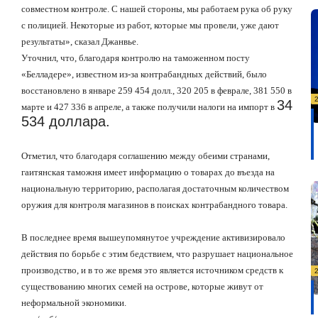
совместном контроле. С нашей стороны, мы работаем рука об руку
с полицией. Некоторые из работ, которые мы провели, уже дают
результаты», сказал Джанвье.
Уточнил, что, благодаря контролю на таможенном посту
«Белладере», известном из-за контрабандных действий, было
восстановлено в январе 259 454 долл., 320 205 в феврале, 381 550 в
34
марте и 427 336 в апреле, а также получили налоги на импорт в
534 доллара.
Отметил, что благодаря соглашению между обеими странами,
гаитянская таможня имеет информацию о товарах до въезда на
национальную территорию, располагая достаточным количеством
оружия для контроля магазинов в поисках контрабандного товара.
В последнее время вышеупомянутое учреждение активизировало
действия по борьбе с этим бедствием, что разрушает национальное
производство, и в то же время это является источником средств к
существованию многих семей на острове, которые живут от
неформальной экономики.