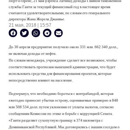
Порт-о-Пренс, 21 мая (Пренса Латина) Доходы Главной таможенной
службы Гаити за текущий финансовый год в настоящее время
считаются удовлетворительными, по словам его генерального
директора Жана Жорела Джанвье.
21 мая, 2018 | 15:57
До 30 апреля предприятие получило около 331 млн. 662 340 долл.,
не включая доходы от нефти.
По словам менеджера, учреждение сделает все возможное, чтобы
соответствовать прогнозам нынешней администрации, что будет
использовать средства для финансирования проектов, которые
непосредственно влияют на население.
Подчеркнул, что необходимо бороться с контрабандой, которая
ежегодно приносит убытки острову, оцениваемые примерно в 848
млн 508 534 долл. путем уклонения от уплаты налогов, согласно
сообщениям Комиссии по этике и борьбе с коррупцией
Сената.
«Гаити разделяет сухопутную границу в 374 километра с
Доминиканской Республикой.
Мы договорились с нашим соседом о