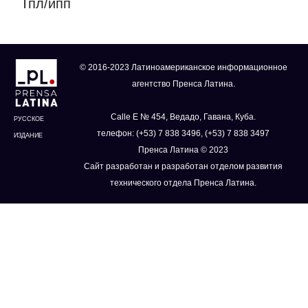
Тпл/ипп
© 2016-2023 Латиноамериканское информационное
агентство Пренса Латина.
Calle E № 454, Ведадо, Гавана, Куба.
РУССКОЕ
телефон: (+53) 7 838 3496, (+53) 7 838 3497
ИЗДАНИЕ
Пренса Латина © 2023
Сайт разработан и разработан отделом развития
технического отдела Пренса Латина.