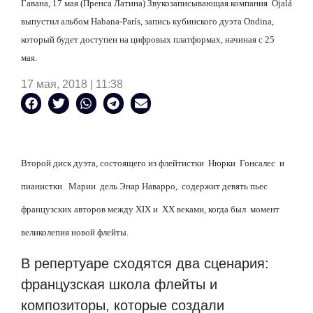
Гавана, 17 мая (Пренса Латина) Звукозаписывающая компания
Ojal
á
выпустил альбом
Habana
-
Par
í
s
, запись кубинского дуэта
Ondina
,
который будет доступен на цифровых платформах, начиная с 25
мая.
17 мая, 2018 | 11:38
Второй диск дуэта, состоящего из флейтистки Нюрки Гонсалес и
пианистки Марии дель Энар Наварро, содержит девять пьес
французских авторов между
XIX
и
XX
веками, когда был момент
великолепия новой флейты.
В репертуаре сходятся два сценария:
французская школа флейты и
композиторы, которые создали