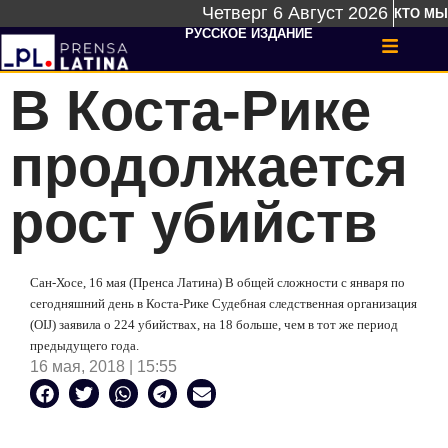
Четверг 6 Август 2026
КТО МЫ
РУССКОЕ ИЗДАНИЕ
В Коста-Рике
продолжается
рост убийств
Сан-Хосе, 16 мая (Пренса Латина) В общей сложности с января по
сегодняшний день в Коста-Рике Судебная следственная организация
(OIJ) заявила о 224 убийствах, на 18 больше, чем в тот же период
предыдущего года.
16 мая, 2018 | 15:55