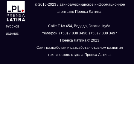
© 2016-2023 Латиноамериканское информационное
агентство Пренса Латина.
Calle E № 454, Ведадо, Гавана, Куба.
РУССКОЕ
телефон: (+53) 7 838 3496, (+53) 7 838 3497
ИЗДАНИЕ
Пренса Латина © 2023
Сайт разработан и разработан отделом развития
технического отдела Пренса Латина.