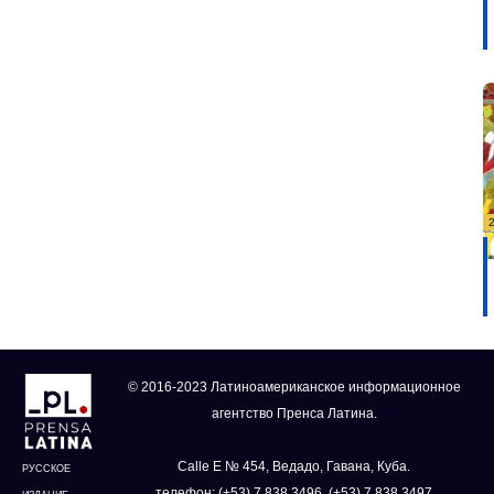
© 2016-2023 Латиноамериканское информационное
агентство Пренса Латина.
Calle E № 454, Ведадо, Гавана, Куба.
РУССКОЕ
телефон: (+53) 7 838 3496, (+53) 7 838 3497