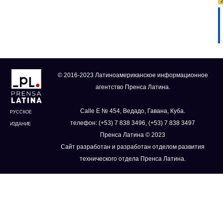
© 2016-2023 Латиноамериканское информационное
агентство Пренса Латина.
Calle E № 454, Ведадо, Гавана, Куба.
РУССКОЕ
телефон: (+53) 7 838 3496, (+53) 7 838 3497
ИЗДАНИЕ
Пренса Латина © 2023
Сайт разработан и разработан отделом развития
технического отдела Пренса Латина.