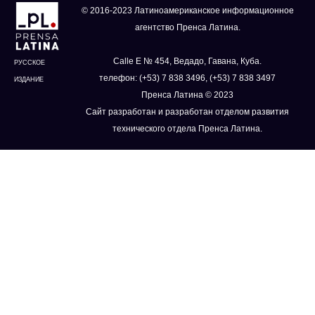
© 2016-2023 Латиноамериканское информационное
агентство Пренса Латина.
Calle E № 454, Ведадо, Гавана, Куба.
РУССКОЕ
телефон: (+53) 7 838 3496, (+53) 7 838 3497
ИЗДАНИЕ
Пренса Латина © 2023
Сайт разработан и разработан отделом развития
технического отдела Пренса Латина.