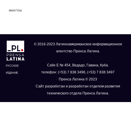
мнп/тпа
© 2016-2023 Латиноамериканское информационное
агентство Пренса Латина.
Calle E № 454, Ведадо, Гавана, Куба.
РУССКОЕ
телефон: (+53) 7 838 3496, (+53) 7 838 3497
ИЗДАНИЕ
Пренса Латина © 2023
Сайт разработан и разработан отделом развития
технического отдела Пренса Латина.