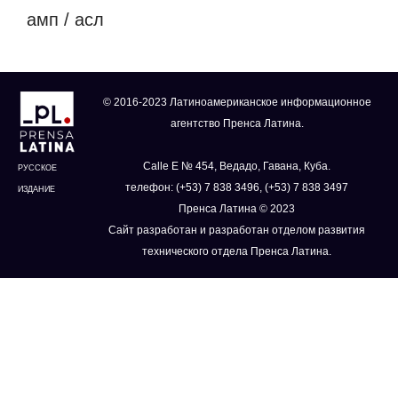
амп / асл
© 2016-2023 Латиноамериканское информационное
агентство Пренса Латина.
Calle E № 454, Ведадо, Гавана, Куба.
РУССКОЕ
телефон: (+53) 7 838 3496, (+53) 7 838 3497
ИЗДАНИЕ
Пренса Латина © 2023
Сайт разработан и разработан отделом развития
технического отдела Пренса Латина.