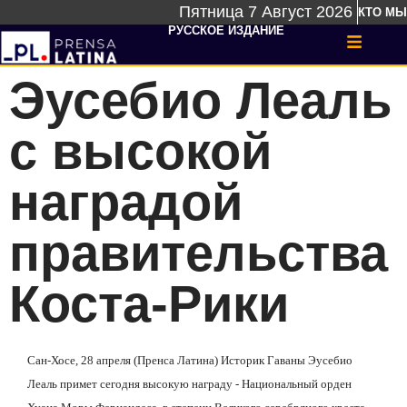
Пятница 7 Август 2026
КТО МЫ
РУССКОЕ ИЗДАНИЕ
Эусебио Леаль
с высокой
наградой
правительства
Коста-Рики
Сан-Хосе, 28 апреля (Пренса Латина) Историк Гаваны Эусебио
Леаль примет сегодня высокую награду - Национальный орден