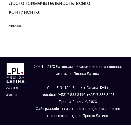
достопримечательность всего
континента.
мнп
/
але
© 2016-2023 Латиноамериканское информационное
агентство Пренса Латина.
Calle E № 454, Ведадо, Гавана, Куба.
РУССКОЕ
телефон: (+53) 7 838 3496, (+53) 7 838 3497
ИЗДАНИЕ
Пренса Латина © 2023
Сайт разработан и разработан отделом развития
технического отдела Пренса Латина.