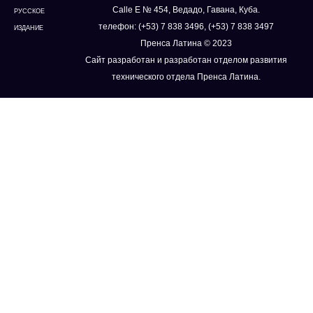
Calle E № 454, Ведадо, Гавана, Куба.
РУССКОЕ
телефон: (+53) 7 838 3496, (+53) 7 838 3497
ИЗДАНИЕ
Пренса Латина © 2023
Сайт разработан и разработан отделом развития
технического отдела Пренса Латина.