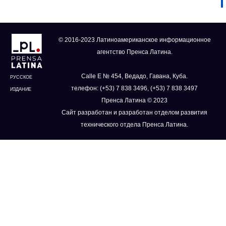
© 2016-2023 Латиноамериканское информационное
агентство Пренса Латина.
Calle E № 454, Ведадо, Гавана, Куба.
РУССКОЕ
телефон: (+53) 7 838 3496, (+53) 7 838 3497
ИЗДАНИЕ
Пренса Латина © 2023
Сайт разработан и разработан отделом развития
технического отдела Пренса Латина.