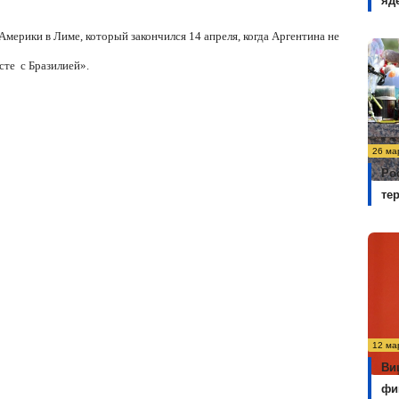
яд
 Америки в Лиме,
который закончился 14 апреля, когда Аргентина не
сте с Бразилией».
26 ма
Ро
те
12 ма
Ви
фи