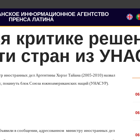
АНСКОЕ ИНФОРМАЦИОННОЕ АГЕНТСТВО
ПРЕНСА ЛАТИНА
я критике реше
ти стран из УНА
тр иностранных дел Аргентины Хорхе Тайана (2005-2010) назвал
ну, покинуть блок Союза южноамериканских наций (УНАСУР).
.
06
.
06
.
 объявили в сообщении, адресованном министру иностранных дел
06