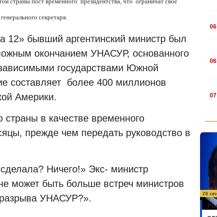
той страны пост временного президентства, что ограничат своё
 генерального секретаря.
.
06
na 12» бывший аргентинский министр был
можным окончанием УНАСУР, основанного
.
06
независимыми государствами Южной
ие составляет более 400 миллионов
.
ой Америки.
07
о страны в качестве временного
сяцы, прежде чем передать руководство в
 сделала? Ничего!» Экс- министр
 не может быть больше встреч министров
26 се
 разрыва УНАСУР?».
Ро