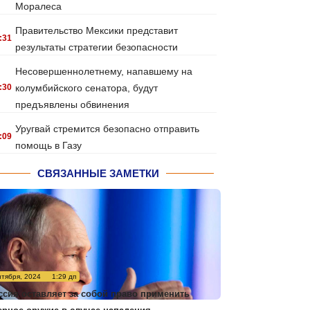
Моралеса
Правительство Мексики представит
:31
результаты стратегии безопасности
Несовершеннолетнему, напавшему на
:30
колумбийского сенатора, будут
предъявлены обвинения
Уругвай стремится безопасно отправить
:09
помощь в Газу
СВЯЗАННЫЕ ЗАМЕТКИ
нтября, 2024
1:29 дп
ссия оставляет за собой право применить