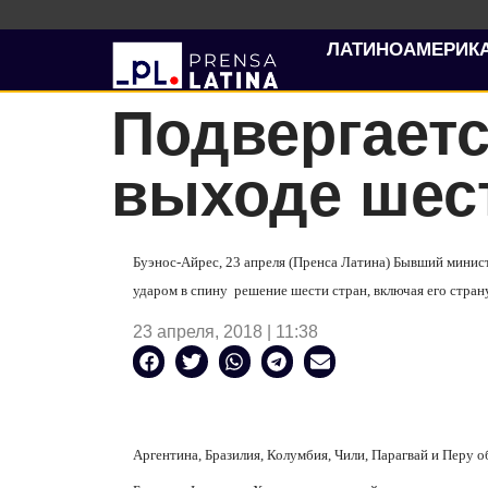
ЛАТИНОАМЕРИК
Подвергаетс
выходе шес
Буэнос-Айрес, 23 апреля (Пренса Латина) Бывший минис
ударом в спину решение шести стран, включая его стра
23 апреля, 2018 | 11:38
Аргентина, Бразилия, Колумбия, Чили, Парагвай и Перу