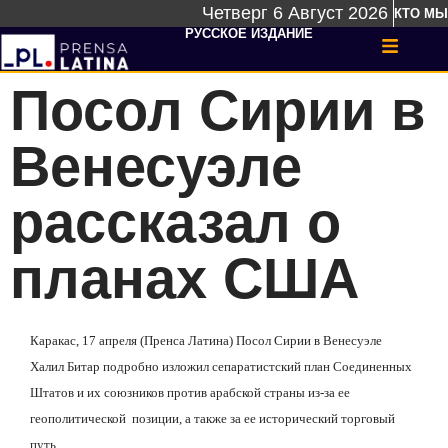
Четверг 6 Август 2026
КТО МЫ
РУССКОЕ ИЗДАНИЕ
Посол Сирии в
Венесуэле
рассказал о
планах США
Каракас, 17 апреля (Пренса Латина) Посол Сирии в Венесуэле
Халил Битар подробно изложил сепаратистский план Соединенных
Штатов и их союзников против арабской страны из-за ее
геополитической позиции, а также за ее исторический торговый
путь.