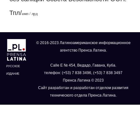
Тпл/
амп / лрд
© 2016-2023 Латиноамериканское информационное
агентство Пренса Латина.
Calle E № 454, Ведадо, Гавана, Куба.
РУССКОЕ
телефон: (+53) 7 838 3496, (+53) 7 838 3497
ИЗДАНИЕ
Пренса Латина © 2023
Сайт разработан и разработан отделом развития
технического отдела Пренса Латина.