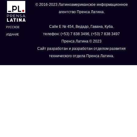
© 2016-2023 Латиноамериканское информационное
агентство Пренса Латина.
Calle E № 454, Ведадо, Гавана, Куба.
РУССКОЕ
телефон: (+53) 7 838 3496, (+53) 7 838 3497
ИЗДАНИЕ
Пренса Латина © 2023
Сайт разработан и разработан отделом развития
технического отдела Пренса Латина.