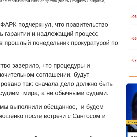
й альтернативной силы общества (ФАРК) Родриго Лондоньо,
.
06
 ФАРК подчеркнул, что правительство
ь гарантии и надлежащий процесс
.
06
 в прошлый понедельник прокуратурой по
.
.
07
тво заверило, что процедуры и
ючительном соглашении, будут
ировано так: сначала дело должно быть
удием мира, а не обычными судами.
 мы выполнили обещанное, и будем
мошенко после встречи с Сантосом и
26 се
Ро