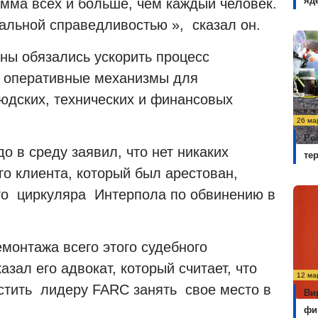
яд
мма всех и больше, чем каждый человек.
альной справедливостью », сказал он.
оны обязались ускорить процесс
ь оперативные механизмы для
юдских, технических и финансовых
26 ма
Ро
о в среду заявил, что нет никаких
те
го клиента, который был арестован,
ого циркуляра Интерпола по обвинению в
емонтажа всего этого судебного
зал его адвокат, который считает, что
12 ма
устить лидеру FARC занять свое место в
Ви
фи