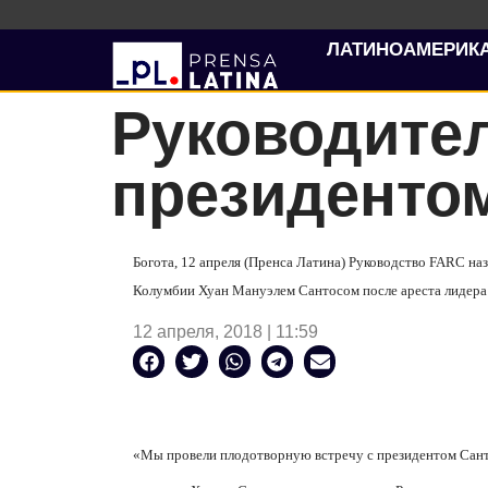
ЛАТИНОАМЕРИК
Руководите
президенто
Богота, 12 апреля (Пренса Латина) Руководство FARC на
Колумбии Хуан Мануэлем Сантосом после ареста лидера
12 апреля, 2018 | 11:59
«Мы провели плодотворную встречу с президентом Сант