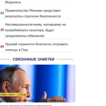
Моралеса
Правительство Мексики представит
:31
результаты стратегии безопасности
Несовершеннолетнему, напавшему на
:30
колумбийского сенатора, будут
предъявлены обвинения
Уругвай стремится безопасно отправить
:09
помощь в Газу
СВЯЗАННЫЕ ЗАМЕТКИ
нтября, 2024
1:29 дп
ссия оставляет за собой право применить