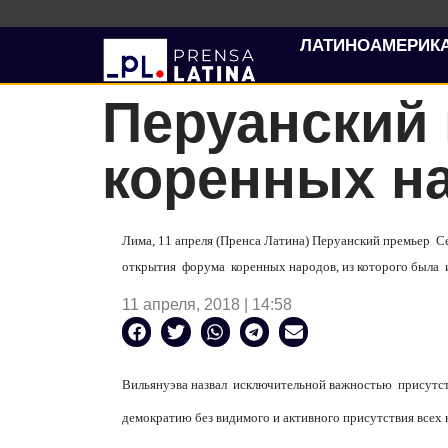
ЛАТИНОАМЕРИК
Перуанский
коренных н
Лима, 11 апреля (Пренса Латина) Перуанский премьер
С
открытия
форума
коренных народов, из которого была
11 апреля, 2018 | 14:58
Вильянуэва назвал
исключительной важностью
присутс
демократию без видимого и активного присутствия все