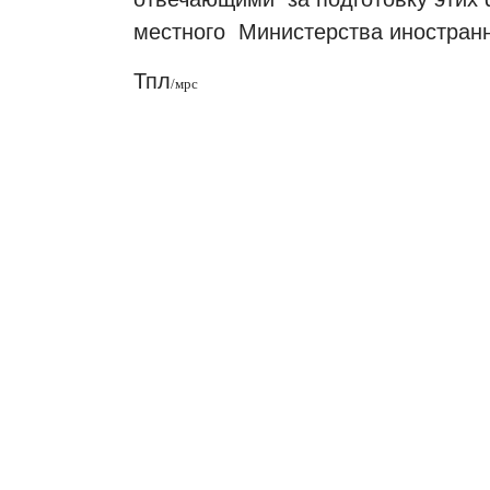
местного
Министерства иностран
Тпл
/
мрс