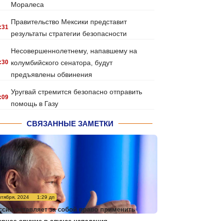
Моралеса
Правительство Мексики представит
:31
результаты стратегии безопасности
Несовершеннолетнему, напавшему на
:30
колумбийского сенатора, будут
предъявлены обвинения
Уругвай стремится безопасно отправить
:09
помощь в Газу
СВЯЗАННЫЕ ЗАМЕТКИ
нтября, 2024
1:29 дп
ссия оставляет за собой право применить