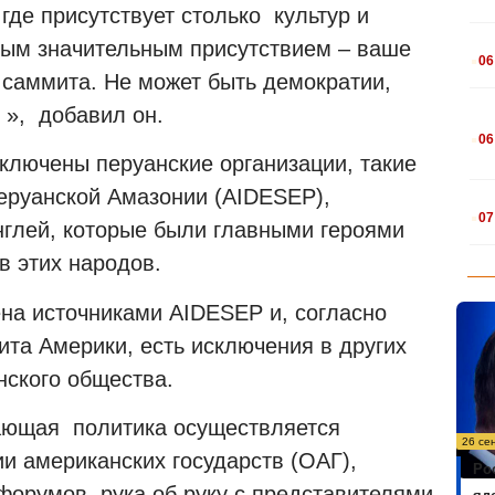
 где присутствует столько
культур и
.
мым значительным присутствием – ваше
06
о саммита. Не может быть демократии,
 »,
добавил он.
.
06
ключены перуанские организации, такие
еруанской Амазонии (AIDESEP),
.
07
глей, которые были главными героями
в этих народов.
на источниками AIDESEP и, согласно
ита Америки, есть исключения в других
нского общества.
чающая
политика осуществляется
26 се
 американских государств (ОАГ),
Ро
 форумов, рука об руку с представителями