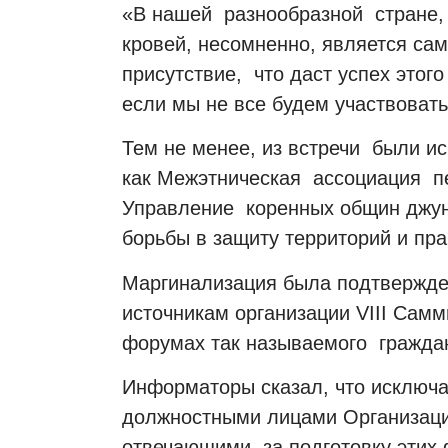
«В нашей
разнообразной
стране,
кровей, несомненно, является са
присутствие,
что даст успех этог
если мы не все будем участвовать
Тем не менее, из встречи
были ис
как Межэтническая
ассоциация
п
Управление
коренных общин джун
борьбы в защиту территорий и пра
Маргинализация была подтвержде
источникам организации VIII Самм
форумах так называемого
гражда
Информаторы сказал, что исклю
должностными лицами Организации
отвечающими
за подготовку этих