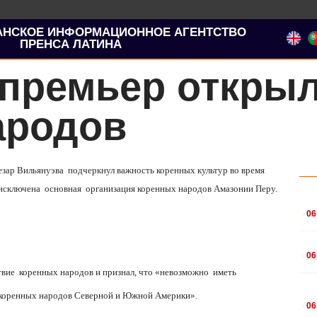
АНСКОЕ ИНФОРМАЦИОННОЕ АГЕНТСТВО
ПРЕНСА ЛАТИНА
 премьер откры
ародов
езар Вильянуэва
подчеркнул важность коренных культур во время
исключена
основная
организация коренных народов Амазонии Перу.
.
06
.
06
твие
коренных народов и признал, что «невозможно
иметь
.
х коренных народов Северной и Южной Америки».
06