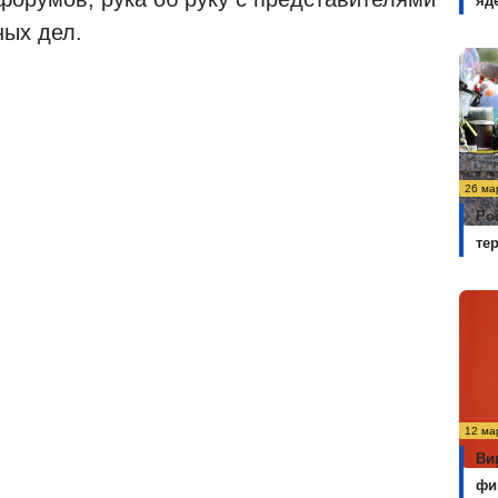
яд
ных дел.
26 ма
Ро
те
12 ма
Ви
фи