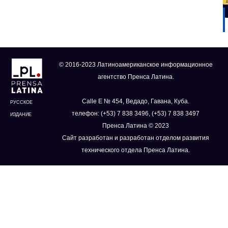
© 2016-2023 Латиноамериканское информационное
агентство Пренса Латина.
Calle E № 454, Ведадо, Гавана, Куба.
РУССКОЕ
телефон: (+53) 7 838 3496, (+53) 7 838 3497
ИЗДАНИЕ
Пренса Латина © 2023
Сайт разработан и разработан отделом развития
технического отдела Пренса Латина.