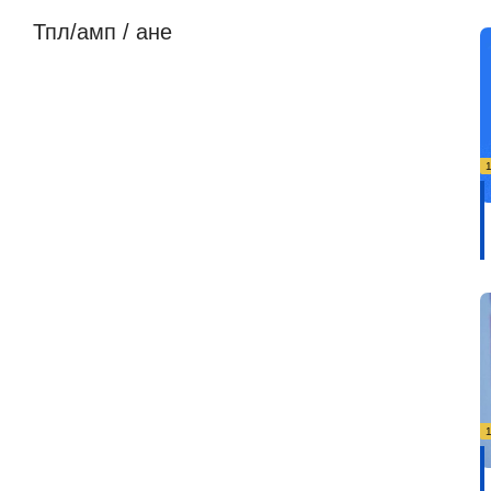
Тпл/амп / ане