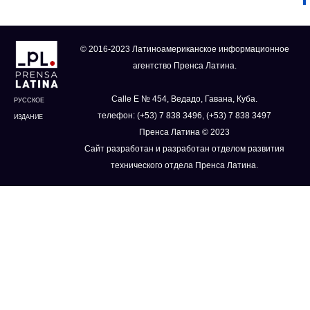
© 2016-2023 Латиноамериканское информационное
агентство Пренса Латина.
Calle E № 454, Ведадо, Гавана, Куба.
РУССКОЕ
телефон: (+53) 7 838 3496, (+53) 7 838 3497
ИЗДАНИЕ
Пренса Латина © 2023
Сайт разработан и разработан отделом развития
технического отдела Пренса Латина.