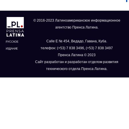
© 2016-2023 Латиноамериканское информационное
агентство Пренса Латина.
Calle E № 454, Ведадо, Гавана, Куба.
РУССКОЕ
телефон: (+53) 7 838 3496, (+53) 7 838 3497
ИЗДАНИЕ
Пренса Латина © 2023
Сайт разработан и разработан отделом развития
технического отдела Пренса Латина.