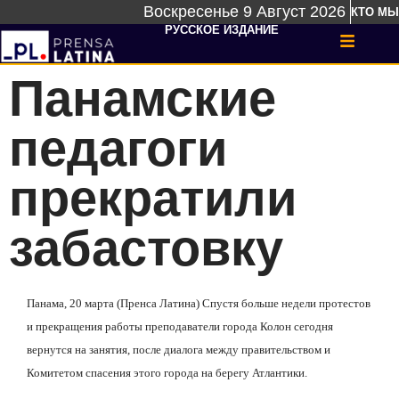
Воскресенье 9 Август 2026
КТО МЫ
РУССКОЕ ИЗДАНИЕ
Панамские
педагоги
прекратили
забастовку
Панама, 20 марта (Пренса Латина) Спустя больше недели протестов
и прекращения работы преподаватели города Колон сегодня
вернутся на занятия, после диалога между правительством и
Комитетом спасения этого города на берегу Атлантики.