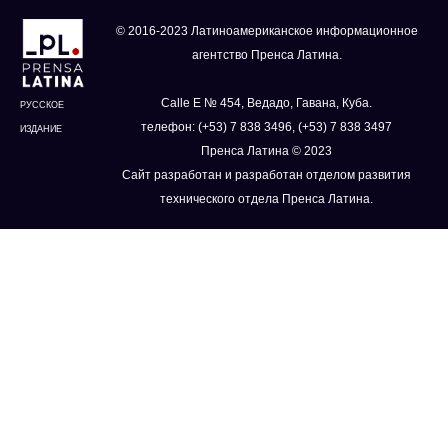
© 2016-2023 Латиноамериканское информационное
агентство Пренса Латина.
Calle E № 454, Ведадо, Гавана, Куба.
РУССКОЕ
телефон: (+53) 7 838 3496, (+53) 7 838 3497
ИЗДАНИЕ
Пренса Латина © 2023
Сайт разработан и разработан отделом развития
технического отдела Пренса Латина.