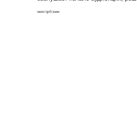
мнп
/
лрб
/
амм