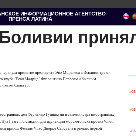
АНСКОЕ ИНФОРМАЦИОННОЕ АГЕНТСТВО
ПРЕНСА ЛАТИНА
 Боливии приня
одчеркнула принятие президента Эво Моралеса в Испании, где он
о клуба "
Реал Мадрид
" Флорентино Пересом и бывшим
ригесом Сапатеро.
.
06
.
06
ностранных дел Фернандо Гуанакуни и замминистра иностранных
CIJ
) в Гааге, Голландии, для аудиенции морского иска против Чили.
.
аны принял Фелипе VI во Дворце Сарсуэла в рамках первой
06