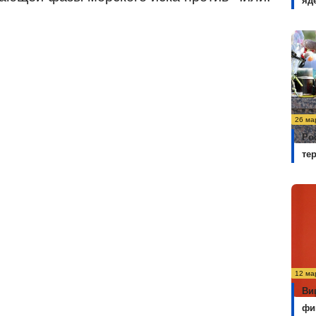
яд
26 ма
Ро
те
12 ма
Ви
фи