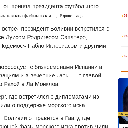
, он принял президента футбольного
.
 самых важных футбольных команд в Европе и мире.
06
встреч президент Боливии встретился с
.
е Луисом Родригесом Сапатеро,
06
«Подемос» Пабло Иглесиасом и другими
.
07
 побеседует с бизнесменами Испании в
ациям и в вечерние часы — с главой
о Рахой в Ла Монклоа.
г, где встретился с дипломатами из
или о поддержке морского иска.
26 се
 Боливии отправится в Гаагу, где
Ро
ающей фазы морского иска против Чили.