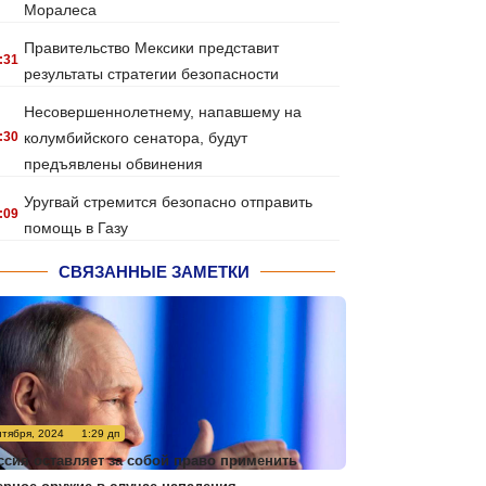
Моралеса
Правительство Мексики представит
:31
результаты стратегии безопасности
Несовершеннолетнему, напавшему на
:30
колумбийского сенатора, будут
предъявлены обвинения
Уругвай стремится безопасно отправить
:09
помощь в Газу
СВЯЗАННЫЕ ЗАМЕТКИ
нтября, 2024
1:29 дп
ссия оставляет за собой право применить