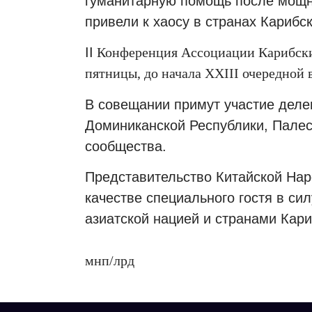
гуманитарную помощь после мощн
привели к хаосу в странах Карибск
II
Конференция Ассоциации Карибски
пятницы, до начала
XXIII
очередной 
В совещании примут участие деле
Доминиканской Республики, Палес
сообщества.
Представительство Китайской Нар
качестве специального гостя в си
азиатской нацией и странами Кари
мнп
/
лрд