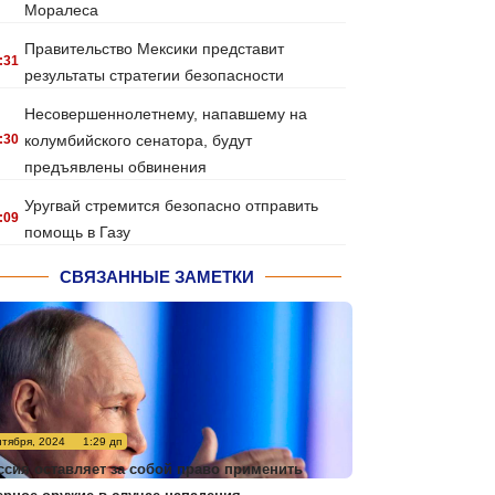
Моралеса
Правительство Мексики представит
:31
результаты стратегии безопасности
Несовершеннолетнему, напавшему на
:30
колумбийского сенатора, будут
предъявлены обвинения
Уругвай стремится безопасно отправить
:09
помощь в Газу
СВЯЗАННЫЕ ЗАМЕТКИ
нтября, 2024
1:29 дп
ссия оставляет за собой право применить