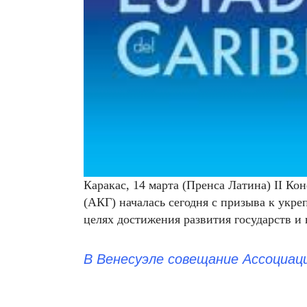
Каракас, 14 марта (Пренса Латина)
II
Кон
(АКГ) началась сегодня с призыва к укр
целях достижения развития государств и 
В Венесуэле совещание Ассоциац