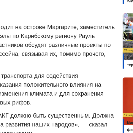
яд
ходит на острове Маргарите, заместитель
элы по Карибскому региону Рауль
астников обсудят различные проекты по
26 ма
сейна, связывая их, помимо прочего,
Ро
те
 транспорта для содействия
оказания положительного влияния на
изменения климата и для сохранения
овых рифов.
АКГ должно быть существенным.
Должна
12 ма
Ви
та развития наших народов», — сказал
фи