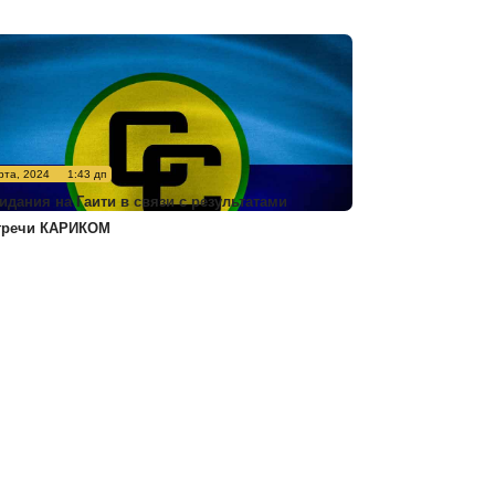
рта, 2024
1:43 дп
идания на Гаити в связи с результатами
тречи КАРИКОМ