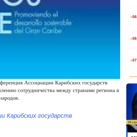
.
06
.
06
.
07
ференция Ассоциации Карибских государств
еплению сотрудничества между странами региона в
народов.
ии Карибских государств
26 се
Ро