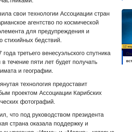
участниками.
вила свои технологии Ассоциации стран
рианское агентство по космической
 элемента для предупреждения и
ю стихийных бедствий.
12 ма
 года третьего венесуэльского спутника
Ож
вс
 в течение пяти лет будет получать
имата и географии.
мянутая технология предоставит
бым проектом Ассоциации Карибских
ических фотографий.
л, что под руководством президента
ая страна оказала поддержку и