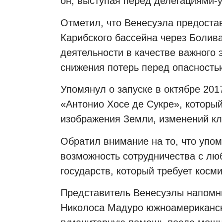
он, выступая перед делегациями-
Отметил, что Венесуэла предоста
Карибского бассейна через Болива
деятельности в качестве важного
снижения потерь перед опасность
Упомянул о запуске в октябре 2017
«Антонио Хосе де Сукре», который
изображения Земли, изменений кл
Обратил внимание на то, что упо
возможность сотрудничества с лю
государств, который требует косм
Представитель Венесуэлы напомни
Николоса Мадуро южноамериканск