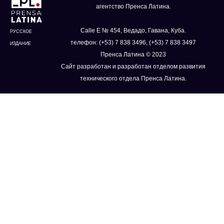
агентство Пренса Латина.
Calle E № 454, Ведадо, Гавана, Куба.
РУССКОЕ
телефон: (+53) 7 838 3496, (+53) 7 838 3497
ИЗДАНИЕ
Пренса Латина © 2023
Сайт разработан и разработан отделом развития
технического отдела Пренса Латина.