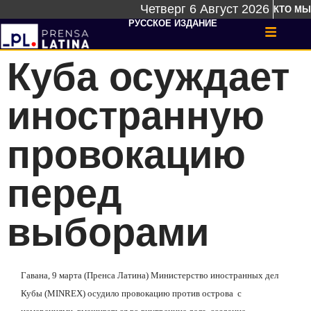
Четверг 6 Август 2026
КТО МЫ
РУССКОЕ ИЗДАНИЕ
Куба осуждает
иностранную
провокацию
перед
выборами
Гавана, 9 марта (Пренса Латина) Министерство иностранных дел
Кубы (
MINREX
) осудило провокацию против острова с