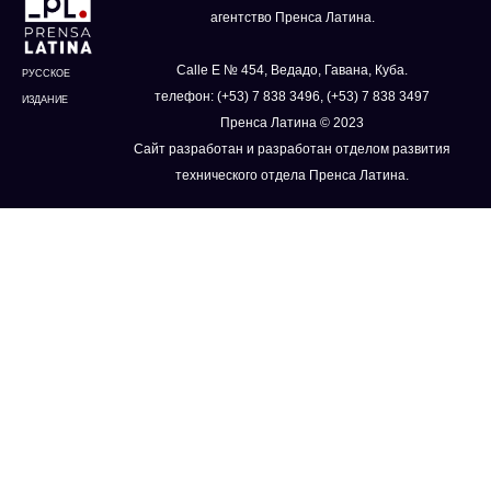
агентство Пренса Латина.
Calle E № 454, Ведадо, Гавана, Куба.
РУССКОЕ
телефон: (+53) 7 838 3496, (+53) 7 838 3497
ИЗДАНИЕ
Пренса Латина © 2023
Сайт разработан и разработан отделом развития
технического отдела Пренса Латина.