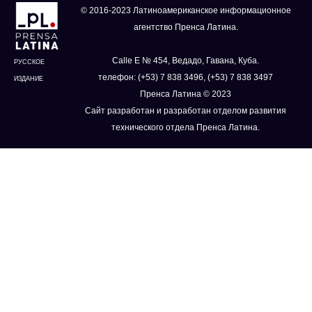
© 2016-2023 Латиноамериканское информационное
агентство Пренса Латина.
Calle E № 454, Ведадо, Гавана, Куба.
РУССКОЕ
телефон: (+53) 7 838 3496, (+53) 7 838 3497
ИЗДАНИЕ
Пренса Латина © 2023
Сайт разработан и разработан отделом развития
технического отдела Пренса Латина.