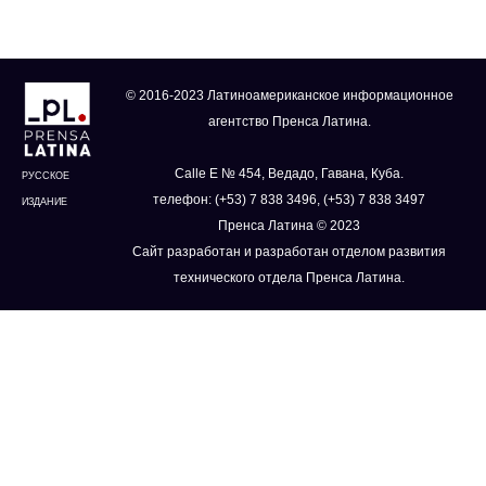
© 2016-2023 Латиноамериканское информационное
агентство Пренса Латина.
Calle E № 454, Ведадо, Гавана, Куба.
РУССКОЕ
телефон: (+53) 7 838 3496, (+53) 7 838 3497
ИЗДАНИЕ
Пренса Латина © 2023
Сайт разработан и разработан отделом развития
технического отдела Пренса Латина.