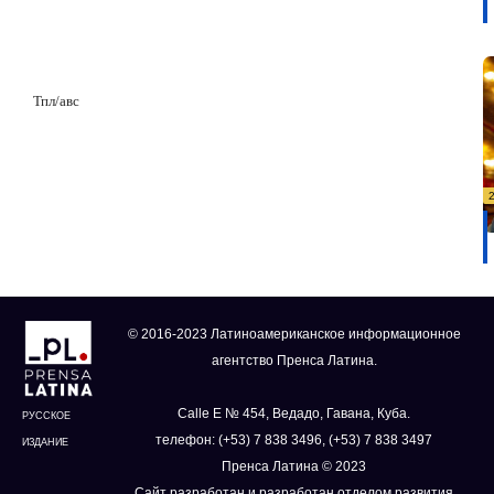
Тпл
/
авс
© 2016-2023 Латиноамериканское информационное
агентство Пренса Латина.
Calle E № 454, Ведадо, Гавана, Куба.
РУССКОЕ
телефон: (+53) 7 838 3496, (+53) 7 838 3497
ИЗДАНИЕ
Пренса Латина © 2023
Сайт разработан и разработан отделом развития