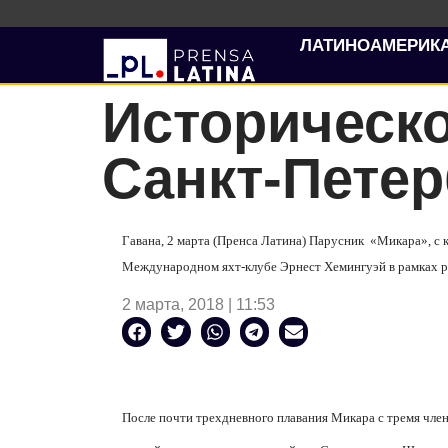
ЛАТИНОАМЕРИК
Историческо
Санкт-Петер
Гавана, 2 марта (Пренса Латина) Парусник «Микара», с 
Международном яхт-клубе Эрнест Хемингуэй в рамках ре
2 марта, 2018 | 11:53
После почти трехдневного плавания Микара с тремя член