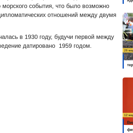
яд
о морского события, что было возможно
 дипломатических отношений между двумя
чалась в 1930 году, будучи первой между
ведение датировано 1959 годом.
26 ма
Ро
те
12 ма
Ви
фи