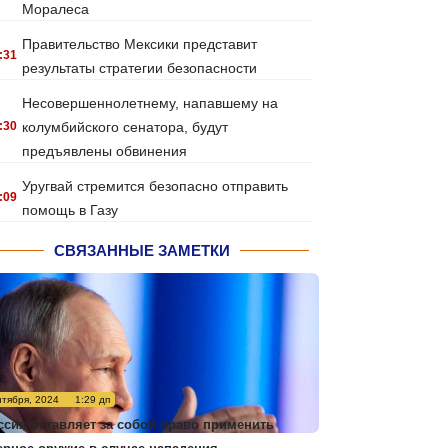
Моралеса
Правительство Мексики представит
:31
результаты стратегии безопасности
Несовершеннолетнему, напавшему на
:30
колумбийского сенатора, будут
предъявлены обвинения
Уругвай стремится безопасно отправить
:09
помощь в Газу
СВЯЗАННЫЕ ЗАМЕТКИ
нтября, 2024
1:29 дп
ссия оставляет за собой право применить