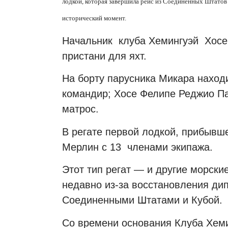
лодкой, которая завершила рейс из Соединенных Штатов в
исторический момент.
Начальник клуба Хемингуэй Хосе
пристани для яхт.
На борту парусника Микара нахо
командир; Хосе Фелипе Реджио Па
матрос.
В регате первой лодкой, прибывше
Мерлин с 13 членами экипажа.
Этот тип регат — и другие морск
недавно из-за восстановления д
Соединенными Штатами и Кубой.
Со времени основания Клуба Хеми