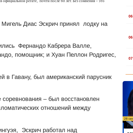
 официальной регате, почти после 60 лет. Без сомнения – это
.
06
 Мигель Диас Эскрич принял лодку на
.
06
дились Фернандо Кабрера Валле,
.
ндо, помощник; и Хуан Пеллон Родригес,
07
й в Гавану, был американский парусник
ие соревнования – был восстановлен
ипломатических отношений между
26 се
Ро
нгуэя, Эскрич работал над