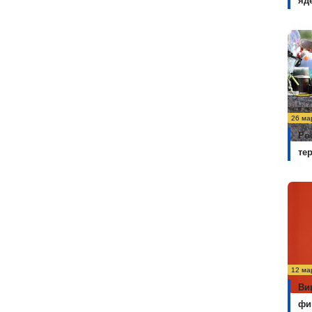
яд
26 ма
Ро
те
12 ма
Ви
фи