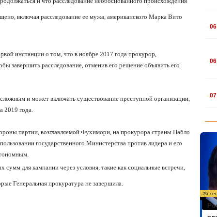
 продолжаться и что расследование необоснованного происхождения
ено, включая расследование ее мужа, американского Марка Вито
.
06
.
вой инстанции о том, что в ноябре 2017 года прокурор,
06
чтобы завершить расследование, отменив его решение объявить его
.
07
я сложным и может включать существование преступной организации,
а 2019 года.
тороны партии, возглавляемой Фухимори, на прокурора страны Пабло
спользовании государственного Министерства против лидера и его
втономным.
х сумм для кампании через условия, такие как социальные встречи,
орые Генеральная прокуратура не завершила.
26 се
Ро