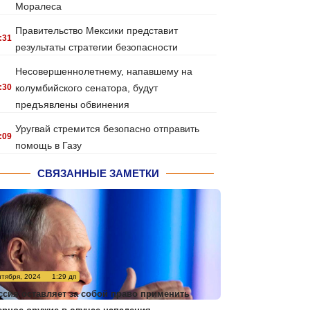
Моралеса
Правительство Мексики представит
:31
результаты стратегии безопасности
Несовершеннолетнему, напавшему на
:30
колумбийского сенатора, будут
предъявлены обвинения
Уругвай стремится безопасно отправить
:09
помощь в Газу
СВЯЗАННЫЕ ЗАМЕТКИ
нтября, 2024
1:29 дп
ссия оставляет за собой право применить