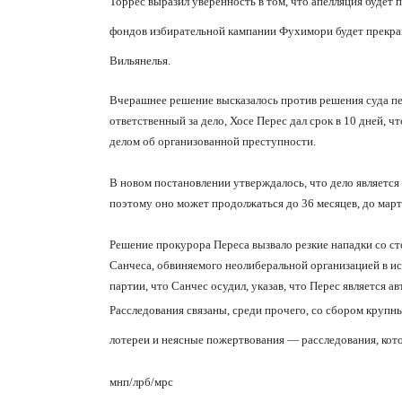
Торрес выразил уверенность в том, что апелляция будет
фондов избирательной кампании Фухимори будет прекращ
Вильянелья.
Вчерашнее решение высказалось против решения суда пер
ответственный за дело, Хосе Перес дал срок в 10 дней, 
делом об организованной преступности.
В новом постановлении утверждалось, что дело являетс
поэтому оно может продолжаться до 36 месяцев, до март
Решение прокурора Переса вызвало резкие нападки со с
Санчеса, обвиняемого неолиберальной организацией в и
партии, что Санчес осудил, указав, что Перес является а
Расследования связаны, среди прочего, со сбором крупны
лотереи и неясные пожертвования — расследования, кот
мнп
/
лрб
/
мрс