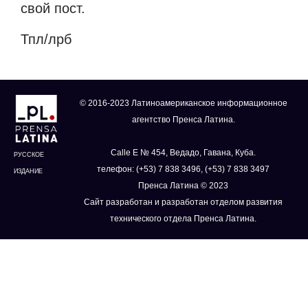
свой пост.
Тпл/лрб
© 2016-2023 Латиноамериканское информационное
агентство Пренса Латина.
Calle E № 454, Ведадо, Гавана, Куба.
РУССКОЕ
телефон: (+53) 7 838 3496, (+53) 7 838 3497
ИЗДАНИЕ
Пренса Латина © 2023
Сайт разработан и разработан отделом развития
технического отдела Пренса Латина.