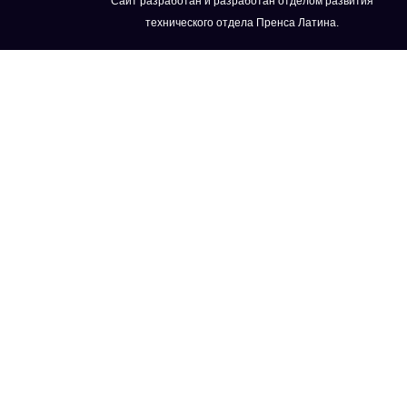
Сайт разработан и разработан отделом развития
технического отдела Пренса Латина.