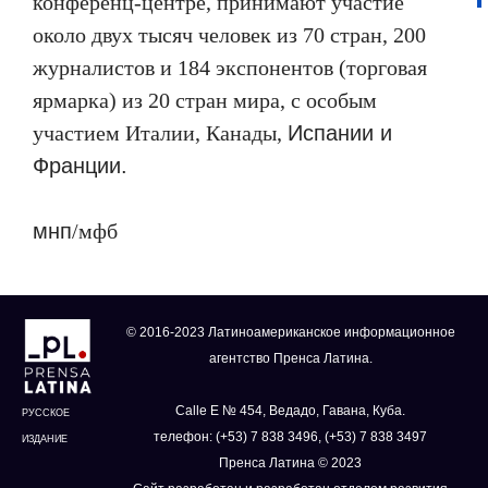
конференц-центре, принимают участие
около двух тысяч человек из 70 стран, 200
журналистов и 184 экспонентов (торговая
ярмарка) из 20 стран мира, с особым
участием Италии, Канады,
Испании и
Франции.
мнп
/
мфб
© 2016-2023 Латиноамериканское информационное
агентство Пренса Латина.
Calle E № 454, Ведадо, Гавана, Куба.
РУССКОЕ
телефон: (+53) 7 838 3496, (+53) 7 838 3497
ИЗДАНИЕ
Пренса Латина © 2023