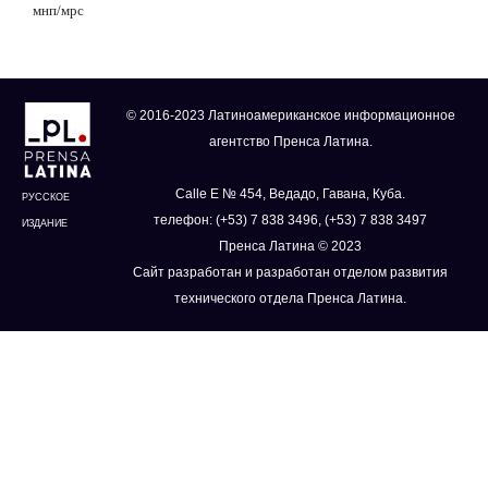
мнп/мрс
© 2016-2023 Латиноамериканское информационное
агентство Пренса Латина.
Calle E № 454, Ведадо, Гавана, Куба.
РУССКОЕ
телефон: (+53) 7 838 3496, (+53) 7 838 3497
ИЗДАНИЕ
Пренса Латина © 2023
Сайт разработан и разработан отделом развития
технического отдела Пренса Латина.